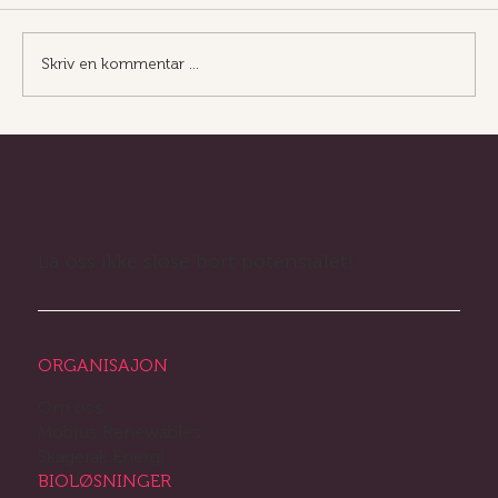
erfaren og kommersielt orientert Contract...
Skriv en kommentar …
La oss ikke sløse bort potensialet!
ORGANISAJON
Om oss
Mobius Renewables
Skagerak Energi
BIOLØSNINGER