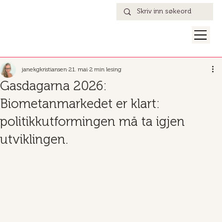
janekgkristiansen
21. mai
2 min lesing
Gasdagarna 2026:
Biometanmarkedet er klart:
politikkutformingen må ta igjen
utviklingen.