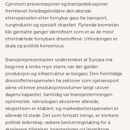
Gjennom presentasjoner og bransjediskusjoner 
fremhevet foredragsholdere den økende 
etterspørselen etter fornybar gass fra transport, 
tungindustri og spesielt skipsfart. Flytende biometan 
ble gjentatte ganger identifisert som et av de mest 
ettertraktede fornybare drivstoffene. Utfordringen er 
skala og politisk konsensus.
Bransjerepresentanter understreket at Europa må 
begynne å tenke mye større når det gjelder 
produksjon og infrastruktur av biogass. Den fremtidige 
drivstoffetterspørselen fra sektorer som sjøtransport 
alene vil kreve produksjonsvolumer langt utover 
dagens kapasitet. Samtidig var bransjestemningen 
optimistisk: teknologien eksisterer allerede, 
ekspertisen er etablert, og markedsetterspørselen er 
allerede til stede. Det som fortsatt trengs, er sterkere 
politisk lederskap, raskere beslutningstaking for å 
akselerere tillatelser, investeringer og langsiktige 