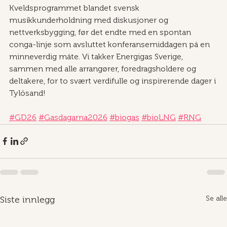
Kveldsprogrammet blandet svensk 
musikkunderholdning med diskusjoner og 
nettverksbygging, før det endte med en spontan 
conga-linje som avsluttet konferansemiddagen på en 
minneverdig måte. Vi takker Energigas Sverige, 
sammen med alle arrangører, foredragsholdere og 
deltakere, for to svært verdifulle og inspirerende dager i 
Tylösand!
#GD26
#Gasdagarna2026
#biogas
#bioLNG
#RNG
Se alle
Siste innlegg