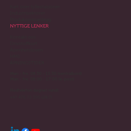
Kart over fyllestasjoner
Industrisektorer
Produksjonsanlegg
NYTTIGE LENKER
Kontakt oss
Drivstoffkort
Åpenhetsloven
HMS
ÅPNINGSTIDER
Man - fre: 08:30 - 15:30 (sentralbord)
Man - fre: 08:00 - 17:00 (e-post)
Nødtelefon døgnet rundt
+47 476 72 395 (24/7)