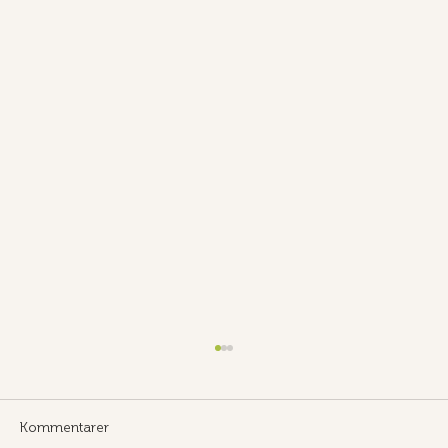
Ledig Stilling! Vi ser etter en erfaren
Contract Manager
Bli med på laget og spill en nøkkelrolle i
Kommentarer
utviklingen av biogassbransjen! Vi ser etter en