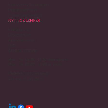
Kart over fyllestasjoner
Industrisektorer
Produksjonsanlegg
NYTTIGE LENKER
Kontakt oss
Drivstoffkort
Åpenhetsloven
HMS
ÅPNINGSTIDER
Man - fre: 08:30 - 15:30 (sentralbord)
Man - fre: 08:00 - 17:00 (e-post)
Nødtelefon døgnet rundt
+47 476 72 395 (24/7)