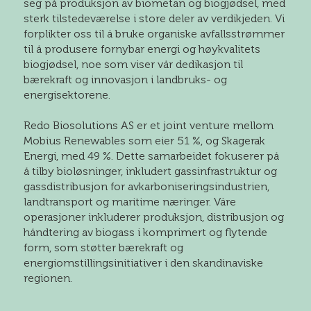
seg på produksjon av biometan og biogjødsel, med
sterk tilstedeværelse i store deler av verdikjeden. Vi
forplikter oss til å bruke organiske avfallsstrømmer
til å produsere fornybar energi og høykvalitets
biogjødsel, noe som viser vår dedikasjon til
bærekraft og innovasjon i landbruks- og
energisektorene.
Redo Biosolutions AS er et joint venture mellom
Mobius Renewables som eier 51 %, og Skagerak
Energi, med 49 %. Dette samarbeidet fokuserer på
å tilby bioløsninger, inkludert gassinfrastruktur og
gassdistribusjon for avkarboniseringsindustrien,
landtransport og maritime næringer. Våre
operasjoner inkluderer produksjon, distribusjon og
håndtering av biogass i komprimert og flytende
form, som støtter bærekraft og
energiomstillingsinitiativer i den skandinaviske
regionen.