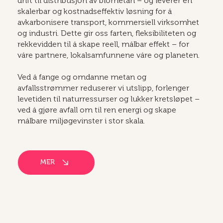
drift til distribusjon av biometan – og leverer en
skalerbar og kostnadseffektiv løsning for å
avkarbonisere transport, kommersiell virksomhet
og industri. Dette gir oss farten, fleksibiliteten og
rekkevidden til å skape reell, målbar effekt – for
våre partnere, lokalsamfunnene våre og planeten.
Ved å fange og omdanne metan og
avfallsstrømmer reduserer vi utslipp, forlenger
levetiden til naturressurser og lukker kretsløpet –
ved å gjøre avfall om til ren energi og skape
målbare miljøgevinster i stor skala.
MER