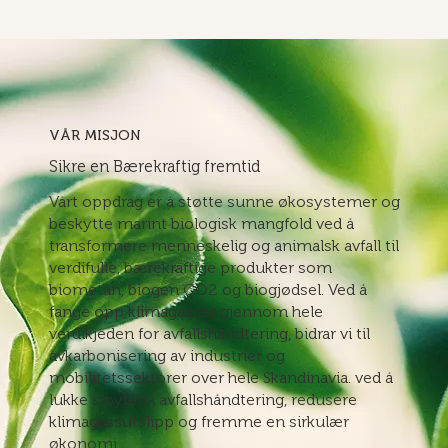
VÅR MISJON
Sikre en Bærekraftig fremtid
Vårt oppdrag er å støtte sunne økosystemer og
beskytte marint biologisk mangfold ved å
transformere menneskelig og animalsk avfall til
verdifulle, bærekraftige produkter som
biometan, biogen CO2 og biogjødsel. Ved å
fange opp klimagasser gjennom hele
verdikjeden for avfallshåndtering, bidrar vi til
avkarbonisering av industrier og
mobilitetssektorer over hele Skandinavia. ved å
lukke sløyfen i avfallshåndtering, redusere
klimagassutslipp og fremme en sirkulær
økonomi.