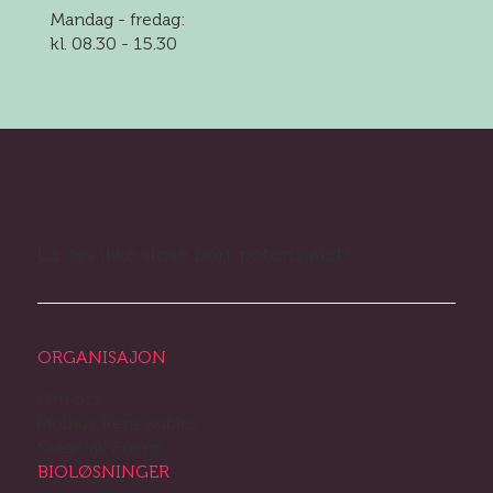
Mandag - fredag:
kl. 08.30 - 15.30
La oss ikke sløse bort potensialet!
ORGANISAJON
Om oss
Mobius Renewables
Skagerak Energi
BIOLØSNINGER