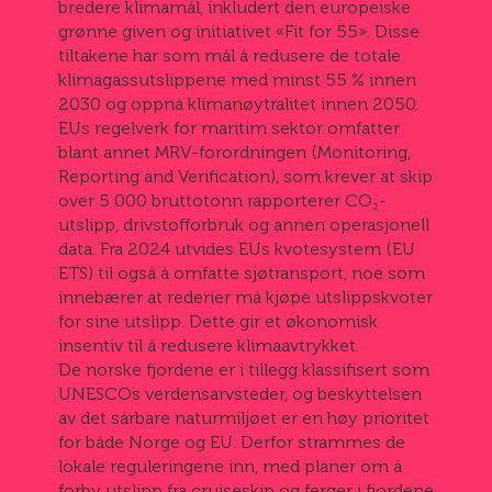
bredere klimamål, inkludert den europeiske
grønne given og initiativet «Fit for 55». Disse
tiltakene har som mål å redusere de totale
klimagassutslippene med minst 55 % innen
2030 og oppnå klimanøytralitet innen 2050.
EUs regelverk for maritim sektor omfatter
blant annet MRV-forordningen (Monitoring,
Reporting and Verification), som krever at skip
over 5 000 bruttotonn rapporterer CO₂-
utslipp, drivstofforbruk og annen operasjonell
data. Fra 2024 utvides EUs kvotesystem (EU
ETS) til også å omfatte sjøtransport, noe som
innebærer at rederier må kjøpe utslippskvoter
for sine utslipp. Dette gir et økonomisk
insentiv til å redusere klimaavtrykket.
De norske fjordene er i tillegg klassifisert som
UNESCOs verdensarvsteder, og beskyttelsen
av det sårbare naturmiljøet er en høy prioritet
for både Norge og EU. Derfor strammes de
lokale reguleringene inn, med planer om å