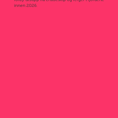
forby utslipp fra cruiseskip og ferger i fjordene
innen 2026.