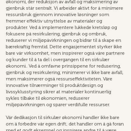
økonomi, der reduksjon av avfall og maksimering av
gjenbruk står sentralt. Vi arbeider aktivt for å minimere
ressursbruk gjennom innovative løsninger som
fremmer effektiv utnyttelse av materialer og
produkter. Ved å implementere lukkede kretsløp og
fokusere på resirkulering, gjenbruk og ombruk,
reduserer vi miljøpåvirkningen og bidrar til å skape en
bærekraftig fremtid. Dette engasjementet styrker ikke
bare vår virksomhet, men inspirerer også våre partnere
og kunder til å ta del i overgangen til en sirkulær
økonomi.. Ved å omfavne prinsippene for redusering,
gjenbruk og resirkulering, minimerer vi ikke bare avfall,
men maksimerer også ressurseffektiviteten. Våre
innovative tilnærminger til produktdesign og
livssyklusstyring sikrer at materialer kontinuerlig
sykles tilbake til økonomien, reduserer
miljøpåvirkningen og sparer verdifulle ressurser.
Vår dedikasjon til sirkulær økonomi handler ikke bare
om å forbedre vår egen drift; det handler om å gå foran
med et godt eksempel og inspirere andre til å være