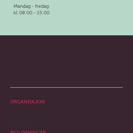
Mandag - fredag:
kl. 08:00 - 15:00
La oss ikke sløse bort potensialet!
ORGANISAJON
Om oss
Mobius Renewables
Skagerak Energi