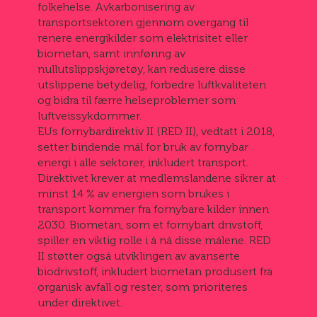
folkehelse. Avkarbonisering av
transportsektoren gjennom overgang til
renere energikilder som elektrisitet eller
biometan, samt innføring av
nullutslippskjøretøy, kan redusere disse
utslippene betydelig, forbedre luftkvaliteten
og bidra til færre helseproblemer som
luftveissykdommer.
EUs fornybardirektiv II (RED II), vedtatt i 2018,
setter bindende mål for bruk av fornybar
energi i alle sektorer, inkludert transport.
Direktivet krever at medlemslandene sikrer at
minst 14 % av energien som brukes i
transport kommer fra fornybare kilder innen
2030. Biometan, som et fornybart drivstoff,
spiller en viktig rolle i å nå disse målene. RED
II støtter også utviklingen av avanserte
biodrivstoff, inkludert biometan produsert fra
organisk avfall og rester, som prioriteres
under direktivet.