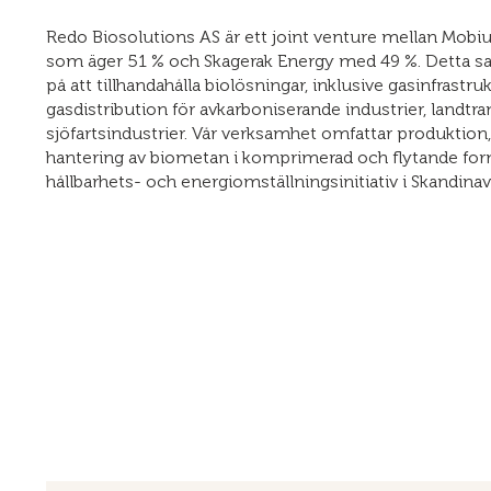
Redo Biosolutions AS är ett joint venture mellan Mob
som äger 51 % och Skagerak Energy med 49 %. Detta s
på att tillhandahålla biolösningar, inklusive gasinfrastru
gasdistribution för avkarboniserande industrier, landtr
sjöfartsindustrier. Vår verksamhet omfattar produktion,
hantering av biometan i komprimerad och flytande form
hållbarhets- och energiomställningsinitiativ i Skandinav