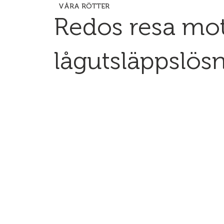
VÅRA RÖTTER
Redos resa mo
lågutsläppslös