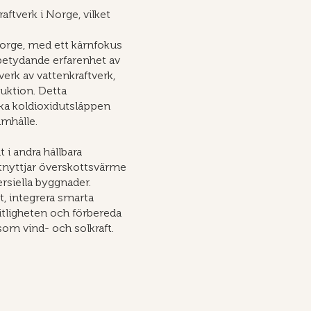
aftverk i Norge, vilket
Norge, med ett kärnfokus
 betydande erfarenhet av
erk av vattenkraftverk,
duktion. Detta
ska koldioxidutsläppen
amhälle.
 i andra hållbara
tnyttjar överskottsvärme
rsiella byggnader.
, integrera smarta
rlitligheten och förbereda
som vind- och solkraft.