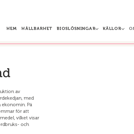
HEM
HÅLLBARHET
BIOSLÖSNINGAR
KÄLLOR
O
nd
duktion av
ärdekedjan, med
h ekonomin. På
römmar för att
edel, vilket visar
ordbruks- och