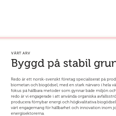
VÅRT ARV
Byggd på stabil gru
Redo är ett norsk-svenskt företag specialiserat på pro
biometan och biogödsel, med en stark närvaro i hela v
fokus på hållbara metoder som gynnar både miljön oc
redo är vi engagerade i att använda organiska avfallsst
producera förnybar energi och högkvalitativa biogödselm
vårt engagemang för hållbarhet och innovation inom j
energisektorerna.