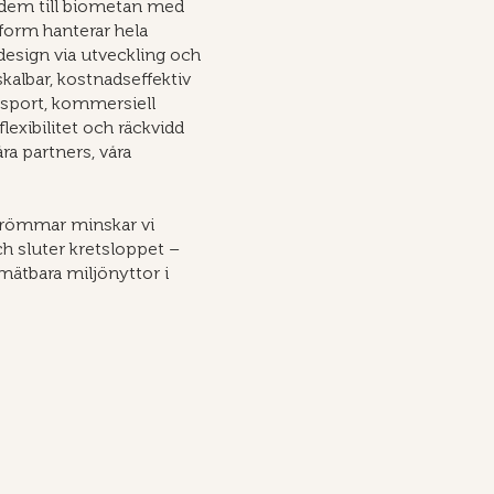
dem till biometan med
ttform hanterar hela
design via utveckling och
skalbar, kostnadseffektiv
nsport, kommersiell
lexibilitet och räckvidd
åra partners, våra
trömmar minskar vi
ch sluter kretsloppet –
mätbara miljönyttor i