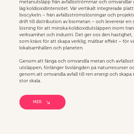
metanutsläpp från avfallsströmmar och omvandlar 
låg koldioxidintensitet. Vår vertikalt integrerade pla
livscykeln – från avfallsströmslösningar och projekt
drift till distribution av biometan – och levererar en 
lösning för att minska koldioxidutsläppen inom tra
verksamhet och industri. Det ger oss den hastighet, f
som krävs för att skapa verklig, mätbar effekt – för v
lokalsamhällen och planeten.
Genom att fånga och omvandla metan och avfallss
utsläppen, förlänger livslängden på naturresurser o
genom att omvandla avfall till ren energi och skapa 
stor skala.
MER