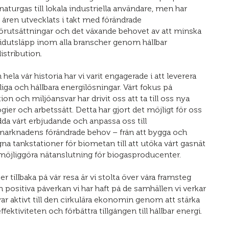
naturgas till lokala industriella användare, men har
åren utvecklats i takt med förändrade
örutsättningar och det växande behovet av att minska
idutsläpp inom alla branscher genom hållbar
istribution.
ela vår historia har vi varit engagerade i att leverera
litliga och hållbara energilösningar. Vårt fokus på
ion och miljöansvar har drivit oss att ta till oss nya
gier och arbetssätt. Detta har gjort det möjligt för oss
dda vårt erbjudande och anpassa oss till
marknadens förändrade behov – från att bygga och
gna tankstationer för biometan till att utöka vårt gasnät
 möjliggöra nätanslutning för biogasproducenter.
ser tillbaka på vår resa är vi stolta över våra framsteg
 positiva påverkan vi har haft på de samhällen vi verkar
idrar aktivt till den cirkulära ekonomin genom att stärka
ffektiviteten och förbättra tillgången till hållbar energi.