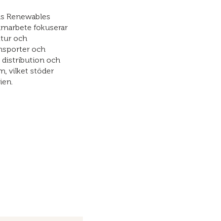
ius Renewables
amarbete fokuserar
ktur och
ansporter och
 distribution och
, vilket stöder
ien.