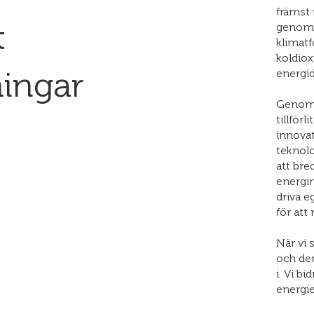
främst 
t
genom 
klimatf
koldiox
energid
ningar
Genom h
tillför
innovat
teknolo
att bre
energi
driva e
för att
När vi 
och den
i. Vi b
energie