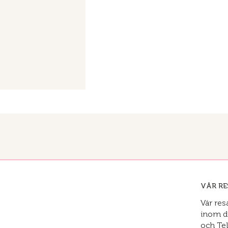
VÅR RE
Vår re
inom d
och Tel