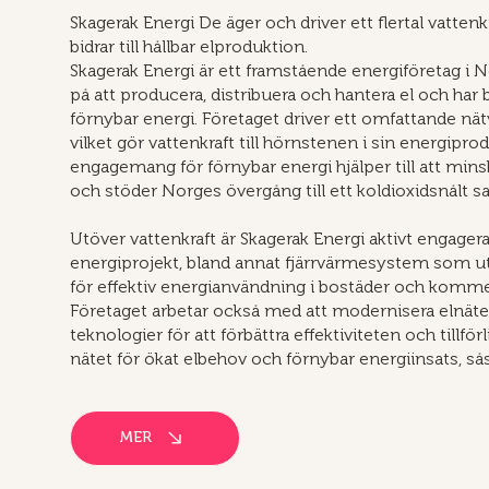
Skagerak Energi De äger och driver ett flertal vattenkr
bidrar till hållbar elproduktion.
Skagerak Energi är ett framstående energiföretag i 
på att producera, distribuera och hantera el och har
förnybar energi. Företaget driver ett omfattande nätv
vilket gör vattenkraft till hörnstenen i sin energipro
engagemang för förnybar energi hjälper till att min
och stöder Norges övergång till ett koldioxidsnålt s
Utöver vattenkraft är Skagerak Energi aktivt engagerat
energiprojekt, bland annat fjärrvärmesystem som u
för effektiv energianvändning i bostäder och komme
Företaget arbetar också med att modernisera elnätet
teknologier för att förbättra effektiviteten och tillfö
nätet för ökat elbehov och förnybar energiinsats, så
MER