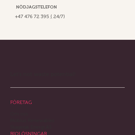
NÖDJAGSTELEFON
+47 476 72 395
(
24/7)
Let's not waste potential!
FÖRETAG
Om oss
Mobius Renewables
Skagerak Energi AS
BIOLÖSNINGAR