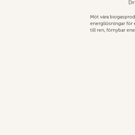
Dr
Möt våra biogasprod
energilösningar för 
till ren, förnybar en