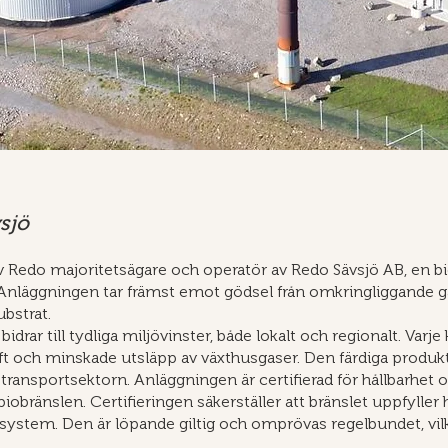
sjö
v Redo majoritetsägare och operatör av Redo Sävsjö AB, en b
nläggningen tar främst emot gödsel från omkringliggande går
ubstrat.
bidrar till tydliga miljövinster, både lokalt och regionalt. V
luft och minskade utsläpp av växthusgaser. Den färdiga prod
transportsektorn. Anläggningen är certifierad för hållbarhet 
r biobränslen. Certifieringen säkerställer att bränslet uppfyll
ystem. Den är löpande giltig och omprövas regelbundet, vilket