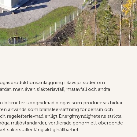
iogasproduktionsanläggning i Sävsjö, söder om
dar, men även slakteriavfall, matavfall och andra
arje kubikmeter uppgraderad biogas som produceras bidrar
ukten används som bränsleersättning för bensin och
och regelefterlevnad enligt Energimyndighetens strikta
er höga miljöstandarder, verifierade genom ett oberoende
 säkerställer långsiktig hållbarhet.