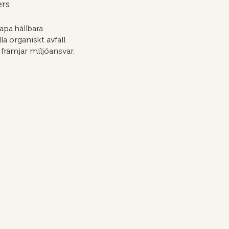
ers
pa hållbara
a organiskt avfall
 främjar miljöansvar.