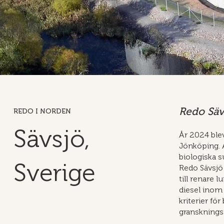
Redo Säv
REDO I NORDEN
Sävsjö,
År 2024 ble
Jönköping. A
biologiska s
Sverige
Redo Sävsjö 
till renare 
diesel inom 
kriterier fö
granskningss