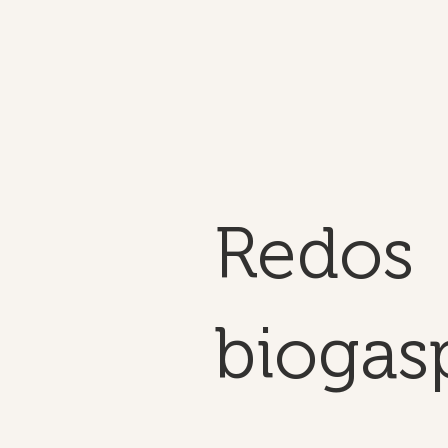
Redos
biogas