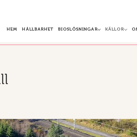
HEM
HÅLLBARHET
BIOSLÖSNINGAR
KÄLLOR
O
ll